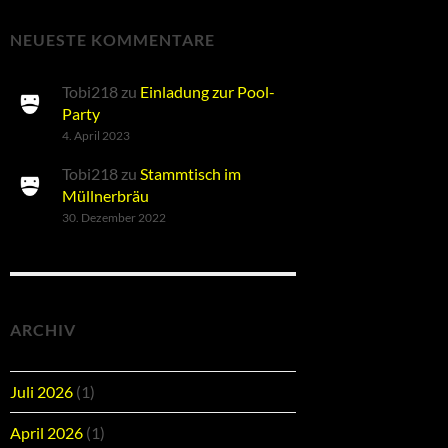
NEUESTE KOMMENTARE
Tobi218
zu
Einladung zur Pool-
Party
4. April 2023
Tobi218
zu
Stammtisch im
Müllnerbräu
30. Dezember 2022
ARCHIV
Juli 2026
(1)
April 2026
(1)