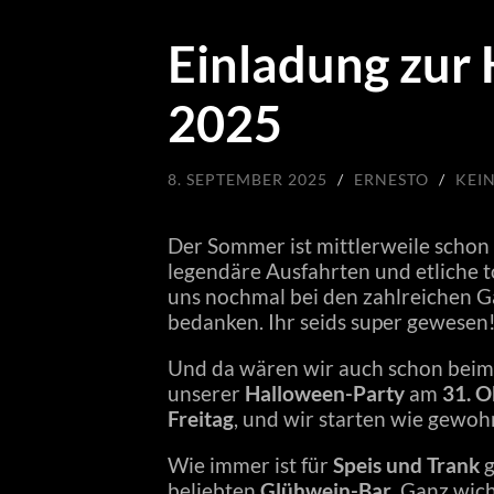
Einladung zur
2025
8. SEPTEMBER 2025
/
ERNESTO
/
KEI
Der Sommer ist mittlerweile schon v
legendäre Ausfahrten und etliche t
uns nochmal bei den zahlreichen G
bedanken. Ihr seids super gewesen
Und da wären wir auch schon beim
unserer
Halloween-Party
am
31. O
Freitag
, und wir starten wie gewo
Wie immer ist für
Speis und Trank
g
beliebten
Glühwein-Bar
. Ganz wich