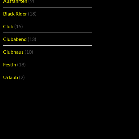
Ausfahrten
(9)
Black Rider
(18)
Club
(15)
Clubabend
(13)
Clubhaus
(10)
Festln
(18)
Urlaub
(2)